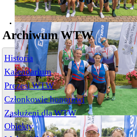
Archiwum WTW
Historia
Kalendarium
Prezesi WTW
Członkowie honorowi
Zasłużeni dla WTW
Jerzy Bojańczyk
Obiekty
Wiktor Szelągowski
Życiorys
Zasłużeni członkowie
Artykuły
Przystań
ul. Piwna 3