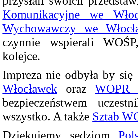
przysłali swoich przedstaw
Komunikacyjne we Włoc
Wychowawczy we Włocł
czynnie wspierali WOŚP,
kolejce.
Impreza nie odbyła by się
Włocławek
oraz
WOPR W
bezpieczeństwem uczestn
wszystko. A także
Sztab W
Dziękujemy sędziom
Pol