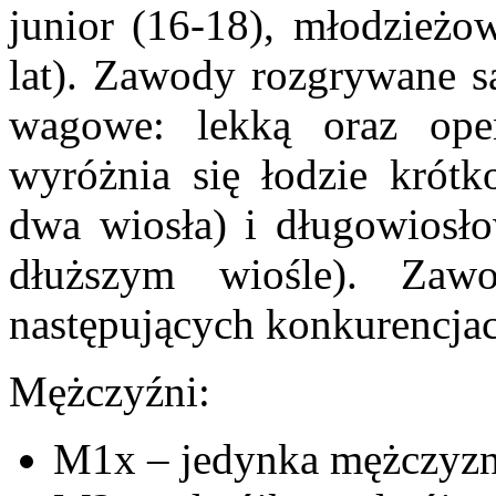
junior (16-18), młodzieżow
lat). Zawody rozgrywane są
wagowe: lekką oraz ope
wyróżnia się łodzie krót
dwa wiosła) i długowiosł
dłuższym wiośle). Za
następujących konkurencja
Mężczyźni:
M1x – jedynka mężczyz