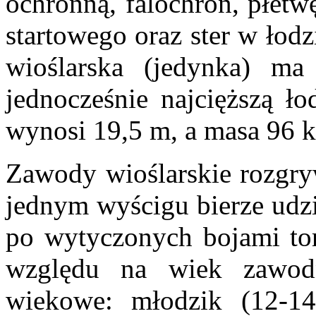
ochronną, falochron, płet
startowego oraz ster w łod
wioślarska (jedynka) ma
jednocześnie najcięższą ło
wynosi 19,5 m, a masa 96 k
Zawody wioślarskie rozgry
jednym wyścigu bierze udzia
po
wytyczonych bojami
to
względu na wiek zawodn
wiekowe: młodzik (12-14 