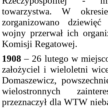
Rzeczypospolitej - m
towarzystwa. W okre
zorganizowano dziewięć
wojny przerwał ich organi
Komisji Regatowej.
1908
– 26 lutego w miejs
założyciel i wieloletni w
Domaszewicz, powszechnie
wielostronnych zainte
przeznaczył dla WTW niebag