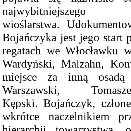
najwybitniejszeg
wioślarstwa.
Udokumento
Bojańczyka jest jego start
regatach we Włocławku w 
Wardyński, Malzahn, Konw
miejsce za inną osad
Warszawski, Tomasz
Kępski.
Bojańczyk, człon
wkrótce naczelnikiem pr
hierarchii towarzystwa, 