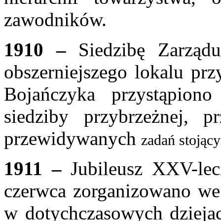
zawodników.
1910 –
Siedzibę Zarząd
obszerniejszego lokalu przy
Bojańczyka przystąpion
siedziby przybrzeżnej, p
przewidywanych
zadań stojąc
1911 –
Jubileusz XXV-leci
czerwca zorganizowano we 
w dotychczasowych dzieja