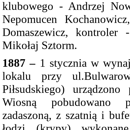
klubowego - Andrzej Nowa
Nepomucen Kochanowicz, 
Domaszewicz, kontroler 
Mikołaj Sztorm.
1887 –
1 stycznia w wyna
lokalu przy ul.Bulwaro
Piłsudskiego) urządzono 
Wiosną pobudowano pi
zadaszoną, z szatnią i buf
łodzi (krypy) wykonan