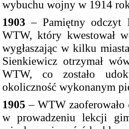
wybuchu wojny w 1914 ro
1903
– Pamiętny odczyt H
WTW, który kwestował
w
wygłaszając w kilku miast
Sienkiewicz otrzymał wów
WTW,
co zostało udok
okoliczność wykonanym p
1905
– WTW zaoferowało d
w prowadzeniu lekcji
gi