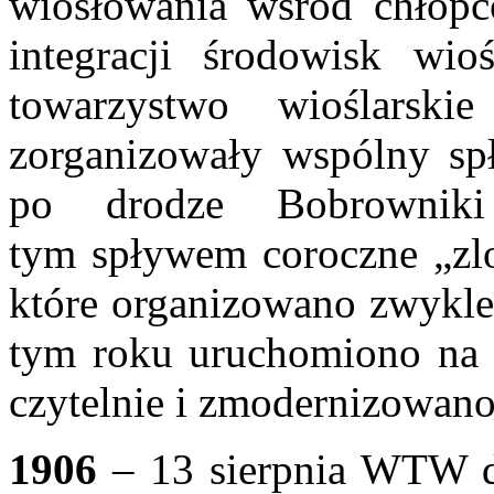
wiosłowania wśród chłop
integracji środowisk wio
towarzystwo
wioślarsk
zorganizowały wspólny s
po drodze Bobrowniki
tym
spływem coroczne „zlo
które organizowano
zwykle
tym roku uruchomiono na 
czytelnie i zmodernizowano
1906
– 13 sierpnia WTW do