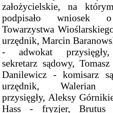
założycielskie, na któ
podpisało wniosek o 
Towarzystwa
Wioślarskiego
urzędnik, Marcin Baranowsk
- adwokat przysięgły
sekretarz
sądowy, Tomasz D
Danilewicz - komisarz 
urzędnik, Walerian
przysięgły,
Aleksy Górnikie
Hass - fryzjer, Brutus
K