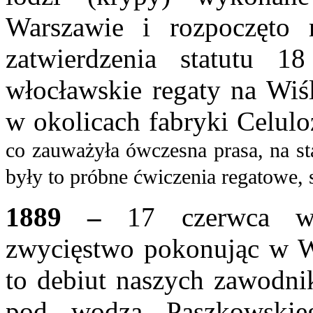
Warszawie i rozpoczęto r
zatwierdzenia statutu 1
włocławskie regaty na Wiśl
w okolicach fabryki Celulo
co zauważyła ówczesna prasa, na sta
były to próbne ćwiczenia regatowe, s
1889 –
17 czerwca wł
zwycięstwo pokonując w W
to debiut naszych zawodnik
pod wodzą Paszkowskieg