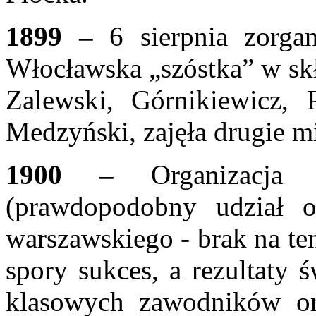
1899
–
6 sierpnia zorga
Włocławska „szóstka”
w sk
Zalewski, Górnikiewicz,
Medzyński, zajęła drugie m
1900
–
Organizacja
(prawdopodobny udział
warszawskiego - brak na te
spory sukces, a rezultaty 
klasowych z
awodników or