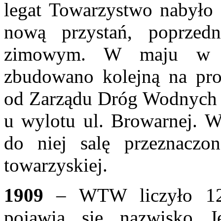
legat Towarzystwo nabyło 
nową przystań, poprzed
zimowym. W maju w mie
zbudowano kolejną na p
od Zarządu Dróg Wodnych 
u wylotu ul. Browarnej. 
do niej salę przeznaczon
towarzyskiej.
1909
– WTW liczyło 12
pojawia się nazwisko J