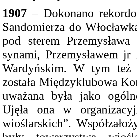
1907
– Dokonano rekordow
Sandomierza do Włocławka
pod sterem Przemysława
synami, Przemysławem jr 
Wardyńskim. W tym też
została Międzyklubowa Kom
uważana była jako ogólno
Ujęła ona w organizacy
wioślarskich”. Współzałoży
były towarzystwa wiośl