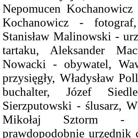
Nepomucen Kochanowicz - 
Kochanowicz - fotograf
Stanisław
Malinowski - urzę
tartaku, Aleksander
Macie
Nowacki - obywatel, Wa
przysięgły, Władysław Poll
buchalter,
Józef Siedl
Sierzputowski - ślusarz, 
Mikołaj Sztorm -
prawdopodobnie
urzędnik 