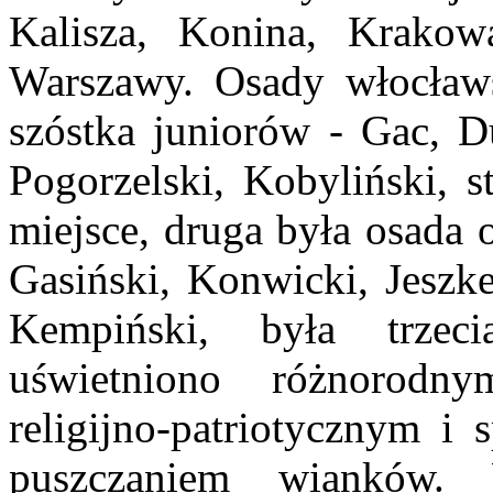
Kalisza, Konina, Krakow
Warszawy. Osady włocławs
szóstka juniorów - Gac, D
Pogorzelski, Kobyliński, s
miejsce, druga była osada 
Gasiński, Konwicki, Jeszke
Kempiński, była trzeci
uświetniono różnorodn
religijno-patriotycznym i
puszczaniem wianków.