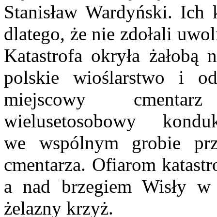
Stanisław
Wardyński. Ich 
dlatego, że nie zdołali uwo
Katastrofa okryła żałobą 
polskie wioślarstwo i o
miejscowy cment
wielusetosobowy kond
we
wspólnym grobie prz
cmentarza. Ofiarom katast
a nad brzegiem Wisły w
żelazny krzyż.