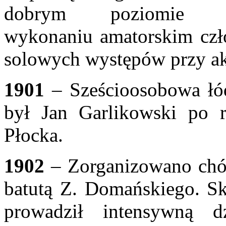
dobrym poziomie 
wykonaniu
amatorskim czł
solowych występów przy
a
1901
– Sześcioosobowa łódź
był Jan Garlikowski
po r
Płocka.
1902
– Zorganizowano chó
batutą
Z. Domańskiego. Sk
prowadził intensywną
d