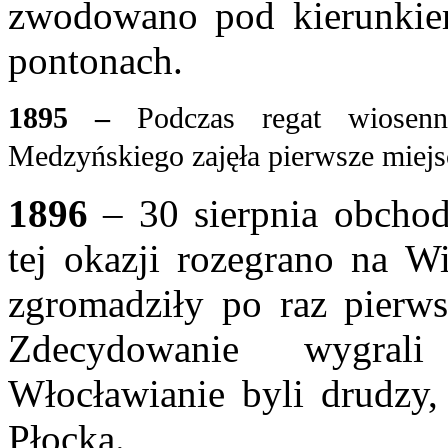
zwodowano pod kierunkie
pontonach.
1895
–
Podczas regat wiose
Medzyńskiego z
ajęła pierwsze miej
1896
– 30 sierpnia obcho
tej okazji rozegrano na
Wi
zgromadziły po raz pierw
Zdecydowanie wygral
Włocławianie
byli drudzy,
Płocka.