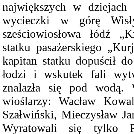
największych w
dziejach
wycieczki w górę Wis
sześciowiosłowa łódź „K
statku
pasażerskiego „Kur
kapitan statku dopuścił d
łodzi i wskutek fali wyt
znalazła się pod wodą. 
wioślarzy: Wacław
Kowal
Szałwiński, Mieczysław Ja
Wyratowali się tylko 