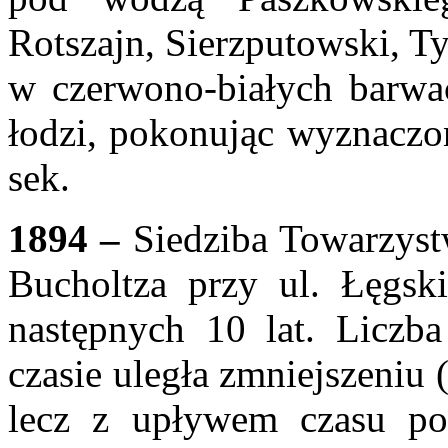
Rotszajn, Sierzputowski, Tys
w czerwono-białych barwac
łodzi, pokonując wyznaczon
sek.
1894 –
Siedziba Towarzyst
Bucholtza przy ul. Łęgski
następnych 10 lat. Licz
czasie uległa zmniejszeniu 
lecz z upływem czasu pon