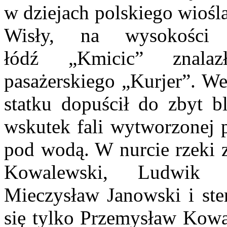
w dziejach polskiego wiośl
Wisły, na wysokości Z
łódź
„Kmicic” znala
pasażerskiego „Kurjer”. We
statku dopuścił do zbyt bl
wskutek fali wytworzonej p
pod wodą. W nurcie rzeki z
Kowalewski, Ludwik F
Mieczysław Janowski i ste
się tylko Przemysław Kowal