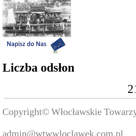
Liczba odsłon
2
Copyright© Włocławski
Webma
admin@wtwwloclawek.com.pl