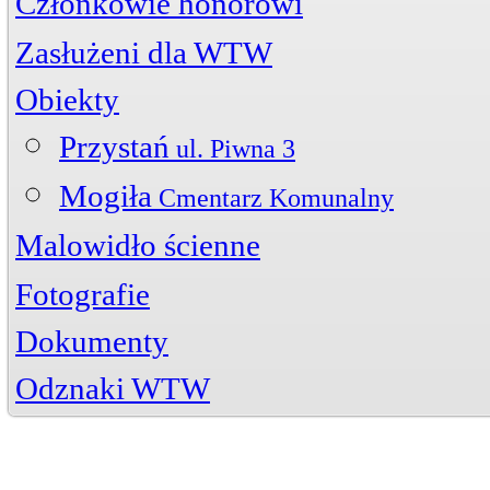
Członkowie honorowi
Zasłużeni dla WTW
Jerzy Bojańczyk
Obiekty
Wiktor Szelągowski
Życiorys
Zasłużeni członkowie
Artykuły
Przystań
Zdjęcia
ul. Piwna 3
Mogiła
Cmentarz Komunalny
Malowidło ścienne
Fotografie
Zdjęcia archiwalne
Dokumenty
Rysunki
Jerzy Bojańczyk
Henryk Chrzanowski
Odznaki WTW
Tadeusz Gawrysiak
Michał Jagodziński
Zbigniew Paradowski
Janusz Wenski
Jerzy Bojańczyk
Akt notarialny