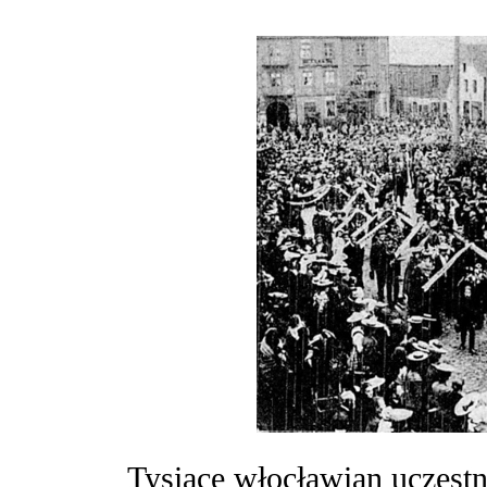
Tysiące włocławian uczestni