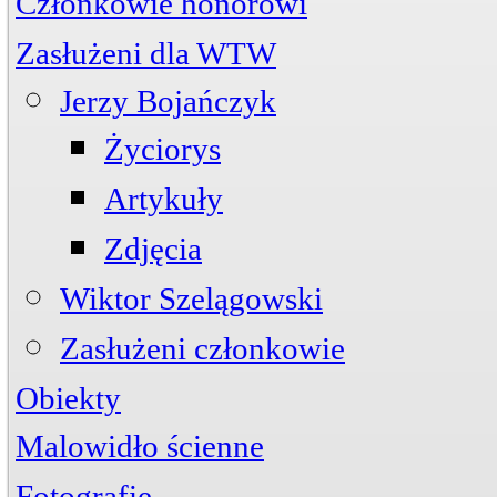
Członkowie honorowi
Zasłużeni dla WTW
Jerzy Bojańczyk
Życiorys
Artykuły
Zdjęcia
Wiktor Szelągowski
Zasłużeni członkowie
Obiekty
Przystań
ul. Piwna 3
Malowidło ścienne
Mogiła
Cmentarz Komunalny
Fotografie