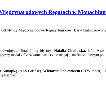
a Międzynarodowych Regatach w Monachiu
hium odbyły się Międzynarodowe Regaty Juniorów. Barw biało-czer
odwójnych. Tutaj formą błysnęła
Natalia Chodulska,
która wraz
rązowy medal z Czeszkami, ostatecznie ulegając na finiszu naszym poł
m Konopką
(AZS Gdańsk),
Wiktorem Sobieszkiem
(PTW Płock) i
cją Niemiec.