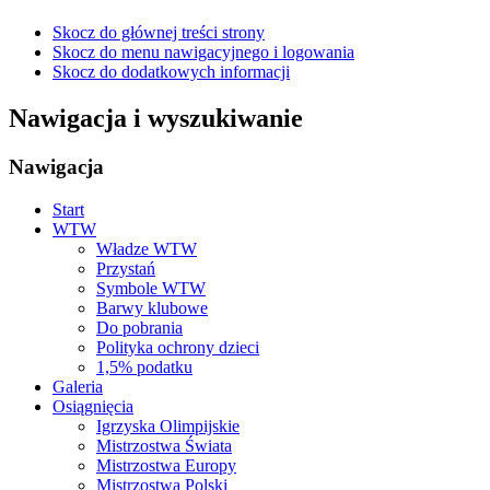
Skocz do głównej treści strony
Skocz do menu nawigacyjnego i logowania
Skocz do dodatkowych informacji
Nawigacja i wyszukiwanie
Nawigacja
Start
WTW
Władze WTW
Przystań
Symbole WTW
Barwy klubowe
Do pobrania
Polityka ochrony dzieci
1,5% podatku
Galeria
Osiągnięcia
Igrzyska Olimpijskie
Mistrzostwa Świata
Mistrzostwa Europy
Mistrzostwa Polski