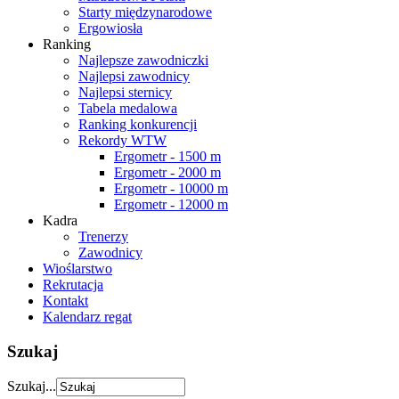
Starty międzynarodowe
Ergowiosła
Ranking
Najlepsze zawodniczki
Najlepsi zawodnicy
Najlepsi sternicy
Tabela medalowa
Ranking konkurencji
Rekordy WTW
Ergometr - 1500 m
Ergometr - 2000 m
Ergometr - 10000 m
Ergometr - 12000 m
Kadra
Trenerzy
Zawodnicy
Wioślarstwo
Rekrutacja
Kontakt
Kalendarz regat
Szukaj
Szukaj...