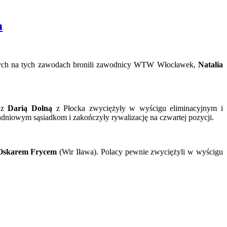
m
wonych na tych zawodach bronili zawodnicy WTW Włocławek,
Natalia
 z
Darią Dolną
z Płocka zwyciężyły w wyścigu eliminacyjnym i
udniowym sąsiadkom i zakończyły rywalizację na czwartej pozycji.
Oskarem Frycem
(Wir Iława). Polacy pewnie zwyciężyli w wyścigu