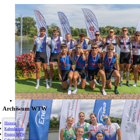
Archiwum WTW
Historia
Kalendarium
Prezesi WTW
Członkowie honorowi