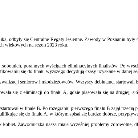
, odbyły się Centralne Regaty Jesienne. Zawody w Poznaniu były ost
ach wiekowych na sezon 2023 roku.
 sobotnich, porannych wyścigach eliminacyjnych finalistów. Po wyści
ifikowaniu się do finału wyższego decydują czasy uzyskane w danej ses
lizacji seniorów i młodzieżowców. Wszyscy debiutanci startowali 
wała się z eliminacji do finału A, gdzie plasowała się na drugiej, sió
rtował w finale B. Po rozegraniu pierwszego finału B zajął trzecią p
fikując się do finału A, w którym spisał się bardzo dobrze, przypływaj
 kobiet. Zawodniczka nasza miała wcześniej problemy zdrowotne, dla