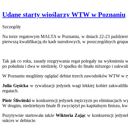
Udane starty wioślarzy WTW w Poznaniu
Szczegóły
Na torze regatowym MALTA w Poznaniu, w dniach 22-23 października
pierwszą kwalifikacją do kadr narodowych, w poszczególnych grup
Tak jak co roku, zasady rozgrywania regat polegały na wyłonieniu w
po południu i dwa w niedzielę. O spadku do finału niższego i zakwal
W Poznaniu mogliśmy oglądać debiut trzech zawodników WTW w rywa
Julia Gęsicka
w rywalizacji jedynek wagi lekkiej kobiet zakwalifiko
regatach.
Piotr Śliwiński
w konkurencji jedynek mężczyzn po eliminacjach wysta
W drugim, niedzielnym finale B zwyciężył po kapitalnym finiszu, kwali
Pozytywnie startowała także
Wiktoria Zając
w konkurencji jedynek
sukces w debiucie.