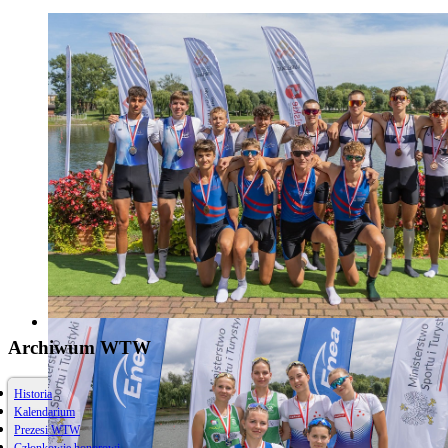
Archiwum WTW
Historia
Kalendarium
Prezesi WTW
Członkowie honorowi