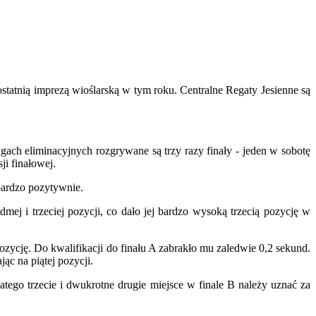
atnią imprezą wioślarską w tym roku. Centralne Regaty Jesienne są
gach eliminacyjnych rozgrywane są trzy razy finały - jeden w sobotę
ji finałowej.
bardzo pozytywnie.
dmej i trzeciej pozycji, co dało jej bardzo wysoką trzecią pozycję w
ozycję. Do kwalifikacji do finału A zabrakło mu zaledwie 0,2 sekund.
ąc na piątej pozycji.
tego trzecie i dwukrotne drugie miejsce w finale B należy uznać za