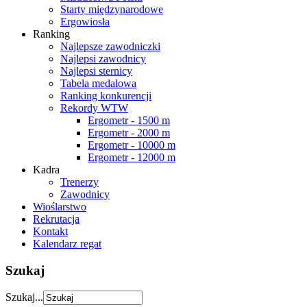
Starty międzynarodowe
Ergowiosła
Ranking
Najlepsze zawodniczki
Najlepsi zawodnicy
Najlepsi sternicy
Tabela medalowa
Ranking konkurencji
Rekordy WTW
Ergometr - 1500 m
Ergometr - 2000 m
Ergometr - 10000 m
Ergometr - 12000 m
Kadra
Trenerzy
Zawodnicy
Wioślarstwo
Rekrutacja
Kontakt
Kalendarz regat
Szukaj
Szukaj...