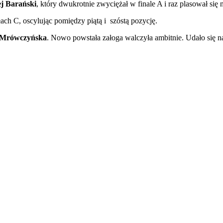
ej Barański
, który dwukrotnie zwyciężał w finale A i raz plasował się n
ałach C, oscylując pomiędzy piątą i szóstą pozycję.
 Mrówczyńska
. Nowo powstała załoga walczyła ambitnie. Udało się n