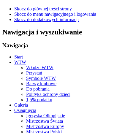
Skocz do głównej treści strony
Skocz do menu nawigacyjnego i logowania
Skocz do dodatkowych informacji
Nawigacja i wyszukiwanie
Nawigacja
Start
WTW
Władze WTW
Przystań
Symbole WTW
Barwy klubowe
Do pobrania
Polityka ochrony dzieci
1,5% podatku
Galeria
Osiągnięcia
Igrzyska Olimpijskie
Mistrzostwa Świata
Mistrzostwa Europy
Mistrzostwa Polski