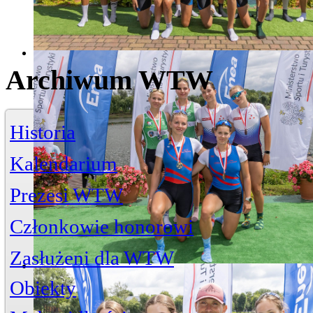
Archiwum WTW
Historia
Kalendarium
Prezesi WTW
Członkowie honorowi
Zasłużeni dla WTW
Jerzy Bojańczyk
Obiekty
Wiktor Szelągowski
Życiorys
Zasłużeni członkowie
Artykuły
Przystań
ul. Piwna 3