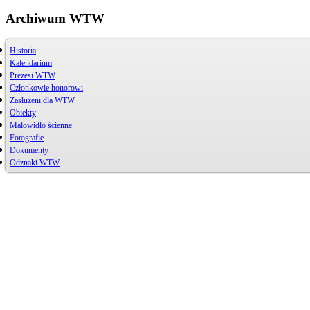
Archiwum WTW
Historia
Kalendarium
Prezesi WTW
Członkowie honorowi
Zasłużeni dla WTW
Obiekty
Jerzy Bojańczyk
Malowidło ścienne
Wiktor Szelągowski
Przystań
Życiorys
ul. Piwna 3
Fotografie
Zasłużeni członkowie
Mogiła
Artykuły
Cmentarz Komunalny
Dokumenty
Zdjęcia archiwalne
Zdjęcia
Odznaki WTW
Rysunki
Henryk Chrzanowski
Jerzy Bojańczyk
Michał Jagodziński
Tadeusz Gawrysiak
Janusz Wenski
Zbigniew Paradowski
Jerzy Bojańczyk
Akt notarialny