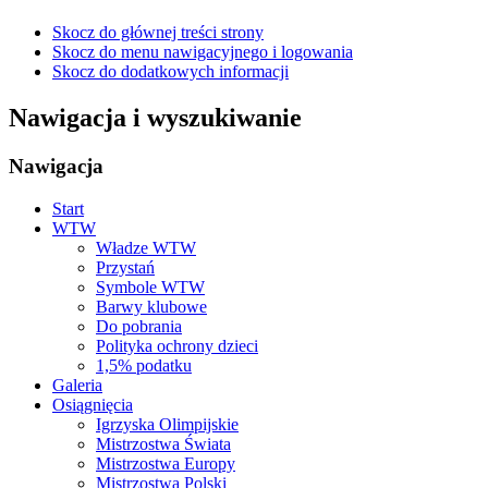
Skocz do głównej treści strony
Skocz do menu nawigacyjnego i logowania
Skocz do dodatkowych informacji
Nawigacja i wyszukiwanie
Nawigacja
Start
WTW
Władze WTW
Przystań
Symbole WTW
Barwy klubowe
Do pobrania
Polityka ochrony dzieci
1,5% podatku
Galeria
Osiągnięcia
Igrzyska Olimpijskie
Mistrzostwa Świata
Mistrzostwa Europy
Mistrzostwa Polski