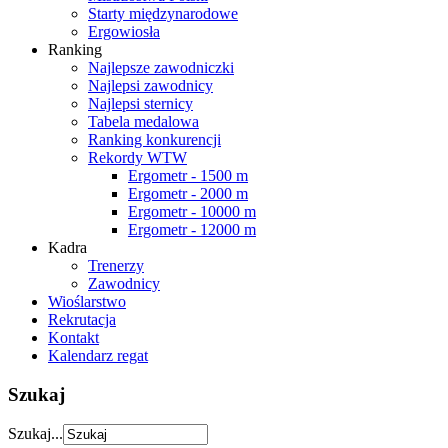
Starty międzynarodowe
Ergowiosła
Ranking
Najlepsze zawodniczki
Najlepsi zawodnicy
Najlepsi sternicy
Tabela medalowa
Ranking konkurencji
Rekordy WTW
Ergometr - 1500 m
Ergometr - 2000 m
Ergometr - 10000 m
Ergometr - 12000 m
Kadra
Trenerzy
Zawodnicy
Wioślarstwo
Rekrutacja
Kontakt
Kalendarz regat
Szukaj
Szukaj...