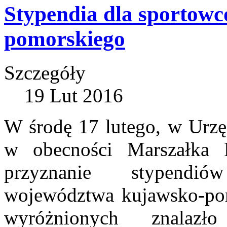
Stypendia dla sportow
pomorskiego
Szczegóły
19 Lut 2016
W środę 17 lutego, w Urz
w obecności Marszałka P
przyznanie stypendi
województwa kujawsko-po
wyróżnionych znalaz