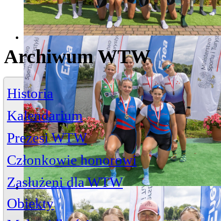
Archiwum WTW
Historia
Kalendarium
Prezesi WTW
Członkowie honorowi
Zasłużeni dla WTW
Jerzy Bojańczyk
Obiekty
Wiktor Szelągowski
Życiorys
Zasłużeni członkowie
Artykuły
Przystań
ul. Piwna 3