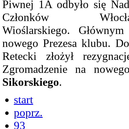
Piwnej 1A odbyło się Na
Członków Włocła
Wioślarskiego.
Głównym 
nowego Prezesa klubu.
Do
Retecki złożył rezygnac
Zgromadzenie na noweg
Sikorskiego
.
start
poprz.
93