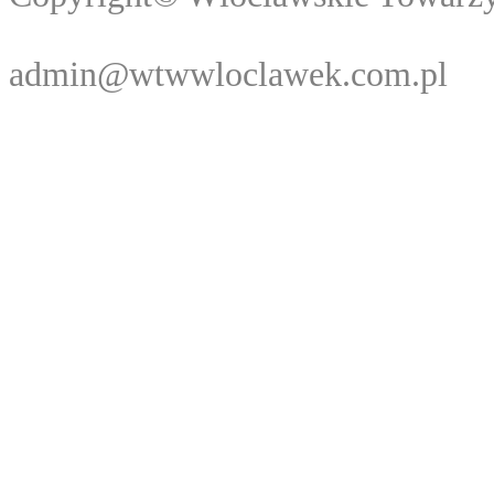
Webma
admin@wtwwloclawek.com.pl