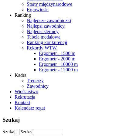
Starty międzynarodowe
Ergowiosła
Ranking
Najlepsze zawodniczki
Najlepsi zawodnicy
Najlepsi sternicy
Tabela medalowa
Ranking konkurencji
Rekordy WTW
Ergometr - 1500 m
Ergometr - 2000 m
Ergometr - 10000 m
Ergometr - 12000 m
Kadra
Trenerzy
Zawodnicy
Wioślarstwo
Rekrutacja
Kontakt
Kalendarz regat
Szukaj
Szukaj...