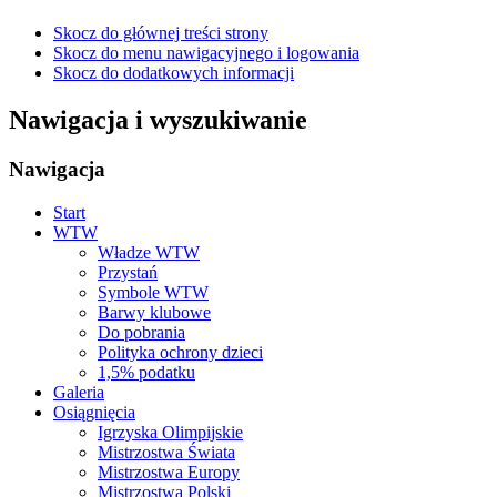
Skocz do głównej treści strony
Skocz do menu nawigacyjnego i logowania
Skocz do dodatkowych informacji
Nawigacja i wyszukiwanie
Nawigacja
Start
WTW
Władze WTW
Przystań
Symbole WTW
Barwy klubowe
Do pobrania
Polityka ochrony dzieci
1,5% podatku
Galeria
Osiągnięcia
Igrzyska Olimpijskie
Mistrzostwa Świata
Mistrzostwa Europy
Mistrzostwa Polski