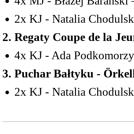
4x MJ - Błażej Barański 
2x KJ - Natalia Choduls
2. Regaty Coupe de la Jeun
4x KJ - Ada Podkomorzy
3. Puchar Bałtyku - Örkel
2x KJ - Natalia Choduls