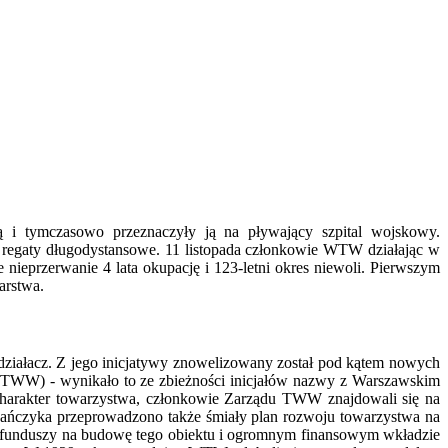
ą i tymczasowo przeznaczyły ją na pływający szpital wojskowy.
 regaty długodystansowe. 11 listopada członkowie WTW działając w
nieprzerwanie 4 lata okupację i 123-letni okres niewoli. Pierwszym
arstwa.
działacz. Z jego inicjatywy znowelizowany został pod kątem nowych
TWW) - wynikało to ze zbieżności inicjałów nazwy
z Warszawskim
charakter towarzystwa, członkowie Zarządu TWW znajdowali się na
jańczyka przeprowadzono także śmiały plan rozwoju towarzystwa na
iu funduszy na budowę tego obiektu i ogromnym finansowym wkładzie