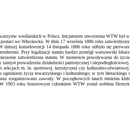
owarzystw wioślarskich w Polsce. Inicjatorem utworzenia WTW był w
ch postaci we Włocławku. W dniu 17 września 1886 roku zatwierdzony
W dalszej konsekwencji 14 listopada 1886 roku odbyło się pierwsze
nkreutz. Przy legalizacji statutu bardzo pomógł warszawski lekarz
ieszenie zatwierdzenia statutu. W momencie powoływania do życia
zamysł prowadzenia działalności patriotycznej i niepodległościowej.
ekcjach m. in. sportowej, turystycznej czy kulturalno-oświatowej.
ogniskiem życia towarzyskiego i kulturalnego; w tym literackiego i
oraz zorganizowano zawody. W początkowych latach istnienia klub
wa. W 1903 roku honorowym członkiem WTW został noblista Henryk