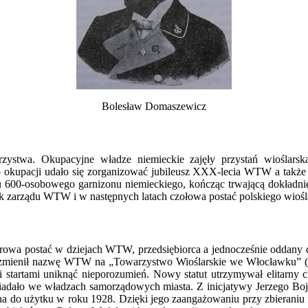
Bolesław Domaszewicz
zystwa. Okupacyjne władze niemieckie zajęły przystań wioślarsk
o okupacji udało się zorganizować jubileusz XXX-lecia WTW a także
iu 600-osobowego garnizonu niemieckiego, kończąc trwającą dokładnie 
ek zarządu WTW i w następnych latach czołowa postać polskiego wiośl
rowa postać w dziejach WTW, przedsiębiorca a jednocześnie oddany 
 zmienił nazwę WTW na „Towarzystwo Wioślarskie we Włocławku” (
 startami uniknąć nieporozumień. Nowy statut utrzymywał elitarny 
zasiadało we władzach samorządowych miasta.
Z inicjatywy Jerzego Bo
ddana do użytku w roku 1928. Dzięki jego zaangażowaniu przy zbieran