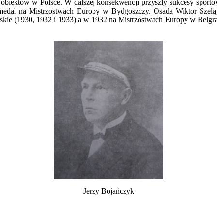
pu obiektów w Polsce. W dalszej konsekwencji przyszły sukcesy spo
medal na Mistrzostwach Europy w Bydgoszczy. Osada Wiktor Szeląg
wskie (1930, 1932 i 1933) a w 1932 na Mistrzostwach Europy w Belgra
Jerzy Bojańczyk