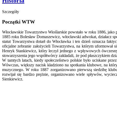
Historia
Szczegóły
Początki WTW
Włocławskie Towarzystwo Wioślarskie powstało w roku 1886, jako p
1885 roku Bolesław Domaszewicz, włocławski adwokat, działacz społ
statut Towarzystwa dotarł do Włocławka i ten dzień oznacza fakty
oficjalne zebranie założycieli Towarzystwa, na którym uformował 
Henryk Stankiewicz, który leczył jednego z wpływowych ówczesny
stowarzyszenia jego współtwórcy zakładali, że pod płaszczykiem dzi
W tamtych latach, kiedy społeczeństwo polskie było uciskane prze
Wówczas, większy nacisk kładziono na spotkania klubowe, na któryc
muzycznego. W roku 1887 zorganizowano pierwszą siedzibę klubu,
rozwijał się bardzo prężnie, organizowano wiele spływów, wyci
Sienkiewicz.