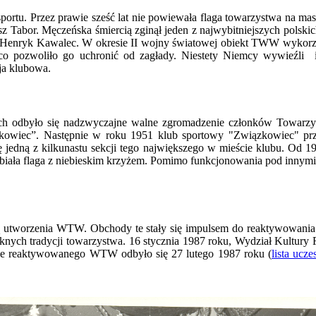
ortu. Przez prawie sześć lat nie powiewała flaga towarzystwa na mas
z Tabor. Męczeńska śmiercią zginął jeden z najwybitniejszych polsk
i i Henryk Kawalec. W okresie II wojny światowej obiekt TWW wykorzy
co pozwoliło go uchronić od zagłady. Niestety Niemcy wywieźli i
ja klubowa.
nych odbyło się nadzwyczajne walne zgromadzenie członków Towarz
zkowiec”. Następnie w roku 1951 klub sportowy "Związkowiec" przy
się jedną z kilkunastu sekcji tego największego w mieście klubu.
Od 19
a biała flaga z niebieskim krzyżem. Pomimo funkcjonowania pod innym
ą utworzenia WTW. Obchody te stały się impulsem do reaktywowania t
ęknych tradycji towarzystwa. 16 stycznia 1987 roku, Wydział Kultur
nie reaktywowanego WTW odbyło się 27 lutego 1987 roku (
lista ucz