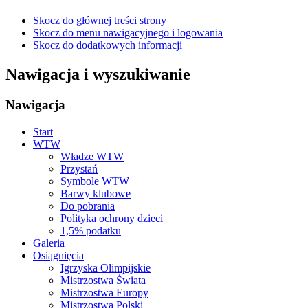
Skocz do głównej treści strony
Skocz do menu nawigacyjnego i logowania
Skocz do dodatkowych informacji
Nawigacja i wyszukiwanie
Nawigacja
Start
WTW
Władze WTW
Przystań
Symbole WTW
Barwy klubowe
Do pobrania
Polityka ochrony dzieci
1,5% podatku
Galeria
Osiągnięcia
Igrzyska Olimpijskie
Mistrzostwa Świata
Mistrzostwa Europy
Mistrzostwa Polski