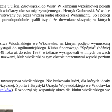
zcie u ujścia Zgłowiączki do Wisły. W kampanii wrześniowej polegli
ich wioślarzy okresu międzywojennego - Henryk Grabowski. W walce
stywany był przez wyższą kadrę oficerską Wehrmachtu, SS i policji
 prawdopodobnie spalili trzy duże drewniane skrzynie, w których
ystwa Wioślarskiego we Włocławku, na którym podjęto wymuszoną
stąpił do ogólnomiejskiego Klubu Sportowego "Spójnia" (później
49 roku aż do roku 1987, wioślarze występowali w innych barwach
i nazwami, klub wioślarski w tym okresie prezentował wysoki poziom
owarzystwa wioślarskiego. Nie brakowało ludzi, dla których ideały
y Fizycznej, Sportu i Turystyki Urzędu Wojewódzkiego we Włocławku
estników
). Rozpoczął się wspaniały okres dla klubu wioślarskiego we