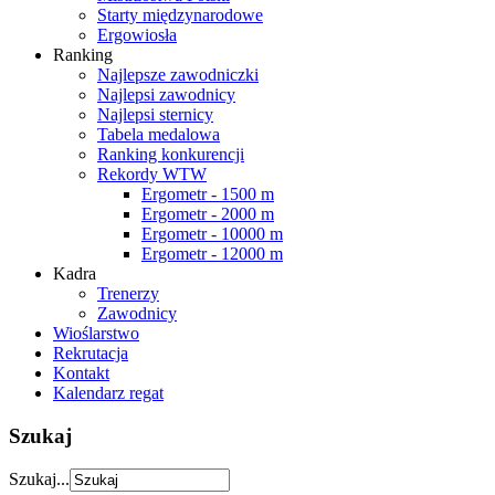
Starty międzynarodowe
Ergowiosła
Ranking
Najlepsze zawodniczki
Najlepsi zawodnicy
Najlepsi sternicy
Tabela medalowa
Ranking konkurencji
Rekordy WTW
Ergometr - 1500 m
Ergometr - 2000 m
Ergometr - 10000 m
Ergometr - 12000 m
Kadra
Trenerzy
Zawodnicy
Wioślarstwo
Rekrutacja
Kontakt
Kalendarz regat
Szukaj
Szukaj...