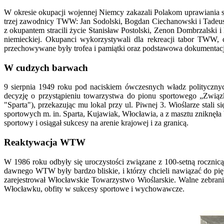
W okresie okupacji wojennej Niemcy zakazali Polakom uprawiania sp
trzej zawodnicy TWW: Jan Sodolski, Bogdan Ciechanowski i Tadeus
z okupantem stracili życie Stanisław Postolski, Zenon Dombrzalsk
niemieckiej. Okupanci wykorzystywali dla rekreacji tabor TWW, 
przechowywane były trofea i pamiątki oraz podstawowa dokumentac
W cudzych barwach
9 sierpnia 1949 roku pod naciskiem ówczesnych władz politycz
decyzję o przystąpieniu towarzystwa do pionu sportowego „Zwią
"Sparta"), przekazując mu lokal przy ul. Piwnej 3. Wioślarze stali 
sportowych m. in. Sparta, Kujawiak, Włocławia, a z masztu zniknęł
sportowy i osiągał sukcesy na arenie krajowej i za granicą.
Reaktywacja WTW
W 1986 roku odbyły się uroczystości związane z 100-setną rocznic
dawnego WTW były bardzo bliskie, i którzy chcieli nawiązać do pi
zarejestrował Włocławskie Towarzystwo Wioślarskie. Walne zebra
Włocławku, obfity w sukcesy sportowe i wychowawcze.