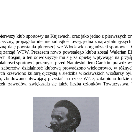
ierwszy klub sportowy na Kujawach, oraz jako jedno z pierwszych t
eczny, propagator idei niepodległościowej, jedna z najwybitniejszy
czną datę powstania pierwszej we Włocławku organizacji sportowej. 
się zarząd WTW. Prezesem nowo powstałego klubu został Walerian Ehre
ch Rosjan, a ten odwdzięczył mu się za opiekę wpływając na przyśp
ałalności sportowej przemycą przed Namiestnikiem Carskim prawdziwy 
z zaborców, działalność klubową prowadzono wielotorowo, w różnych s
h krzewiono kulturę ojczystą a siedziba włocławskich wioślarzy była 
 zbudowano pływającą przystań na rzece Wiśle, zakupiono łodzie 
eczek, zawodów, zwiększała się także liczba członków Towarzyst