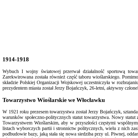
1914-1918
Wybuch I wojny światowej przerwał działalność sportową towar
Zarekwirowana została również część taboru wioślarskiego. Pomim
składzie Polskiej Organizacji Wojskowej uczestniczyła w rozbrajan
prezydentem miasta został Jerzy Bojańczyk, 26-letni, aktywny człon
Towarzystwo Wioślarskie we Włocławku
W 1921 roku prezesem towarzystwa został Jerzy Bojańczyk, sztanda
warunków społeczno-politycznych statut towarzystwa.
Nowy statut
Towarzystwem Wioślarskim, aby w przyszłości częstymi wspólnymi
listach wyborczych partii i stronnictw politycznych, wielu z nich 
podbudowie bazy, jaką stała się nowa siedziba przy ul. Piwnej, o