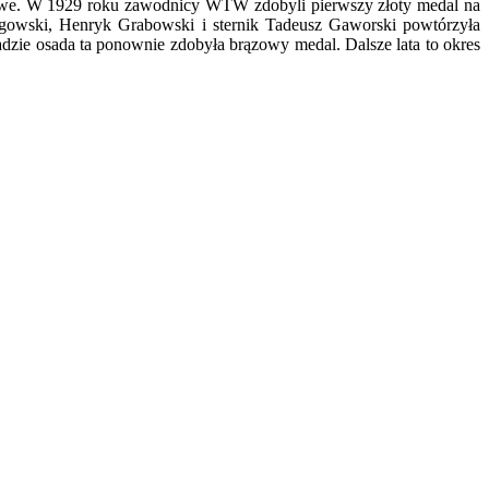
rtowe. W 1929 roku zawodnicy WTW zdobyli pierwszy złoty medal na
owski, Henryk Grabowski i sternik Tadeusz Gaworski powtórzyła
dzie osada ta ponownie zdobyła brązowy medal. Dalsze lata to okres