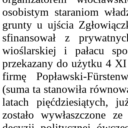
osobistym staraniom wła
grunty u ujścia Zgłowiączk
sfinansował z prywatny
wioślarskiej i pałacu sp
przekazany do użytku 4 XI 
firmę Popławski-F
ürsten
(suma ta stanowiła równowa
latach pięćdziesiątych, 
zostało wywłaszczone ze
decyzji politycznej ówcze