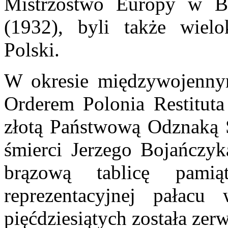
Mistrzostwo Europy w By
(1932), byli także wielo
Polski.
W okresie międzywojenny
Orderem Polonia Restituta
złotą Państwową Odznaką
śmierci Jerzego Bojańczy
brązową tablicę pami
reprezentacyjnej pałacu 
pięćdziesiątych została zer