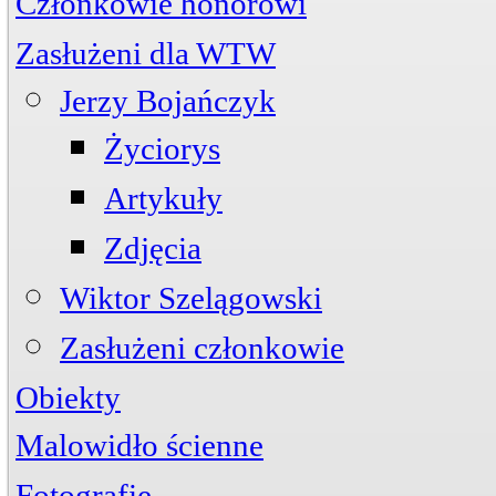
Członkowie honorowi
Zasłużeni dla WTW
Jerzy Bojańczyk
Życiorys
Artykuły
Zdjęcia
Wiktor Szelągowski
Zasłużeni członkowie
Obiekty
Przystań
ul. Piwna 3
Malowidło ścienne
Mogiła
Cmentarz Komunalny
Fotografie