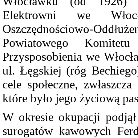
Włocławku (od 1926) 
Elektrowni we Włocł
Oszczędnościowo-Oddłu
Powiatowego Komitetu
Przysposobienia we Włocła
ul. Łęgskiej (róg Bechiego
cele społeczne, zwłaszcza
które było jego życiową pa
W okresie okupacji podjął
surogatów kawowych Fer