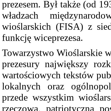
prezesem. Był także (od 19
władzach międzynarodo
wioślarskich (FISA) z sied
funkcję wiceprezesa.
Towarzystwo Wioślarskie w
prezesury największy rozk
wartościowych tekstów pub
lokalnych oraz ogólnopol
przede wszystkim wioślar
rzeczową, patriotyczną p