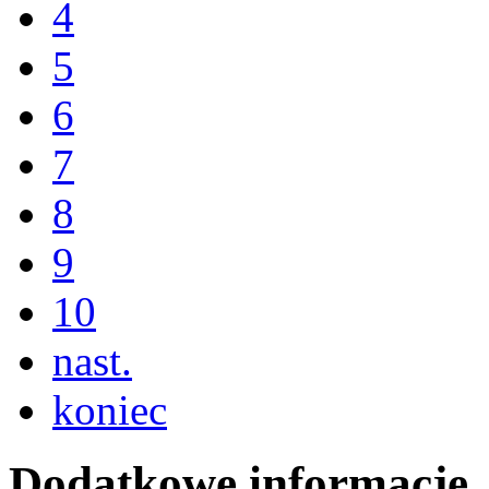
4
5
6
7
8
9
10
nast.
koniec
Dodatkowe informacje