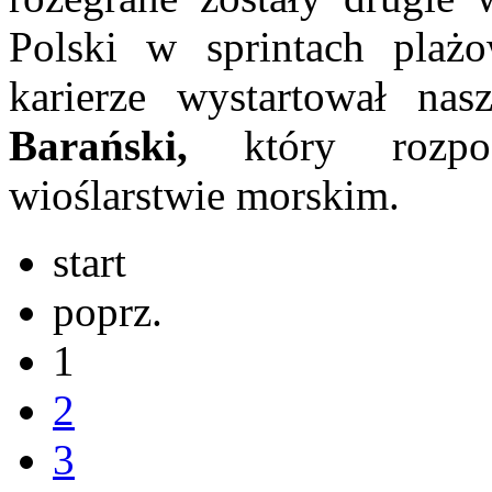
Polski w sprintach plaż
karierze wystartował nas
Barański,
który rozp
wioślarstwie morskim.
start
poprz.
1
2
3