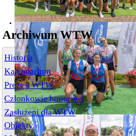
Archiwum WTW
Historia
Kalendarium
Prezesi WTW
Członkowie honorowi
Zasłużeni dla WTW
Jerzy Bojańczyk
Obiekty
Wiktor Szelągowski
Życiorys
Zasłużeni członkowie
Artykuły
Przystań
ul. Piwna 3