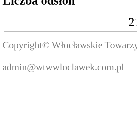
Liczba odsłon
2
Copyright© Włocławski
Webma
admin@wtwwloclawek.com.pl