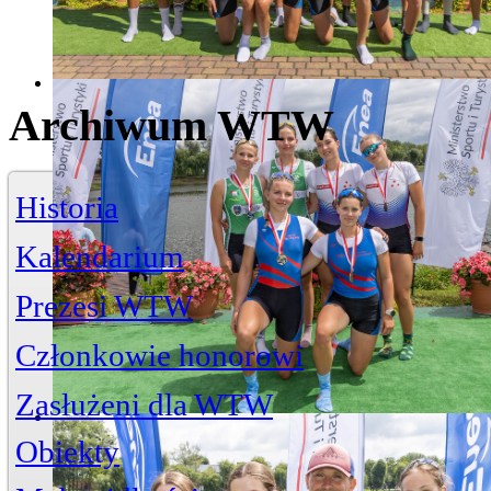
Archiwum WTW
Historia
Kalendarium
Prezesi WTW
Członkowie honorowi
Zasłużeni dla WTW
Jerzy Bojańczyk
Obiekty
Wiktor Szelągowski
Życiorys
Zasłużeni członkowie
Artykuły
Przystań
ul. Piwna 3