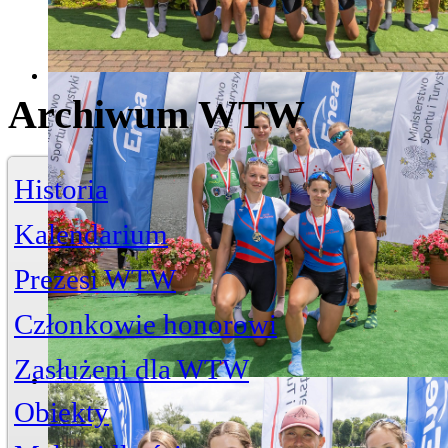
Archiwum WTW
Historia
Kalendarium
Prezesi WTW
Członkowie honorowi
Zasłużeni dla WTW
Jerzy Bojańczyk
Obiekty
Wiktor Szelągowski
Życiorys
Zasłużeni członkowie
Artykuły
Przystań
ul. Piwna 3