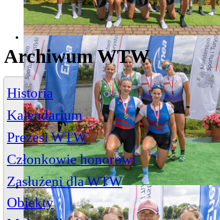
Archiwum WTW
Historia
Kalendarium
Prezesi WTW
Członkowie honorowi
Zasłużeni dla WTW
Jerzy Bojańczyk
Obiekty
Wiktor Szelągowski
Życiorys
Zasłużeni członkowie
Artykuły
Przystań
ul. Piwna 3