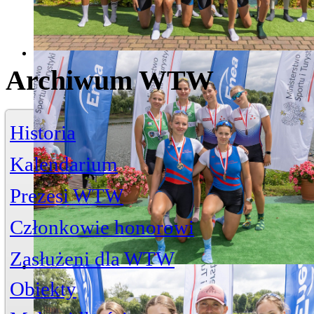
Archiwum WTW
Historia
Kalendarium
Prezesi WTW
Członkowie honorowi
Zasłużeni dla WTW
Jerzy Bojańczyk
Obiekty
Wiktor Szelągowski
Życiorys
Zasłużeni członkowie
Artykuły
Przystań
ul. Piwna 3