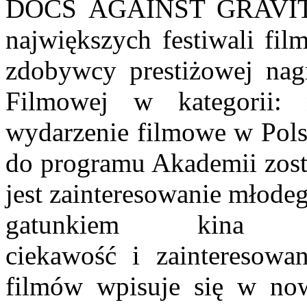
DOCS
AGAINST GRAVIT
największych festiwali fi
zdobywcy prestiżowej nag
Filmowej w kategorii: 
wydarzenie
filmowe w Polsc
do programu Akademii
zos
jest zainteresowanie młod
gatunkiem kina d
ciekawość
i zainteresowa
filmów wpisuje się w n