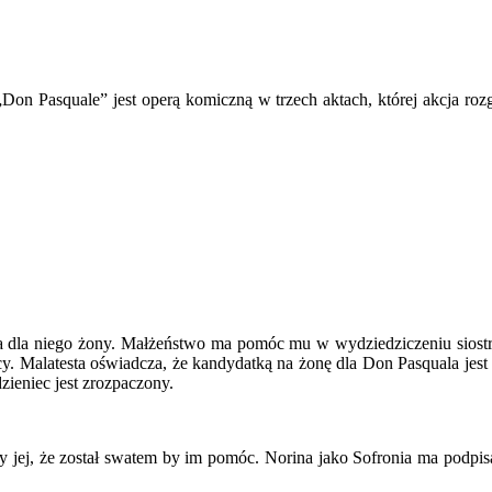
„
Don Pasquale” jest operą komiczną w trzech aktach, której akcja ro
ka dla niego żony. Małżeństwo ma pomóc mu w wydziedziczeniu siostrz
cy. Malatesta oświadcza, że kandydatką na żonę dla Don Pasquala jest 
ieniec jest zrozpaczony.
zy jej, że został swatem by im pomóc. Norina jako Sofronia ma podpis