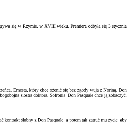
zgrywa się w Rzymie, w XVIII wieku. Premiera odbyła się 3 stycznia
eńca, Ernesta, który chce ożenić się bez zgody wuja z Noriną. Don
bogobojna siostra doktora, Sofronia. Don Pasquale chce ją zobaczyć.
ać kontrakt ślubny z Don Pasquale, a potem tak zatruć mu życie, aby