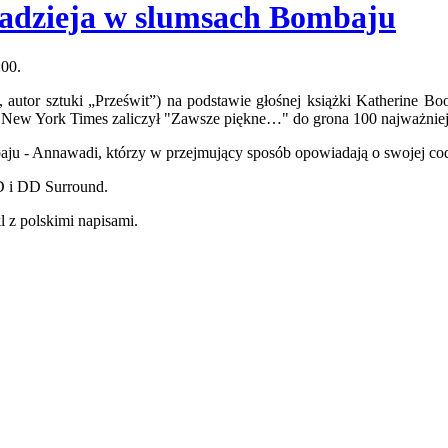
 nadzieja w slumsach Bombaju
:00.
, autor sztuki „Prześwit”) na podstawie głośnej książki Katherine 
 a New York Times zaliczył "Zawsze piękne…" do grona 100 najważniej
ju - Annawadi, którzy w przejmujący sposób opowiadają o swojej codz
HD i DD Surround.
l z polskimi napisami.