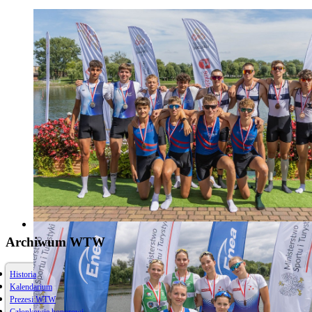
Archiwum WTW
Historia
Kalendarium
Prezesi WTW
Członkowie honorowi