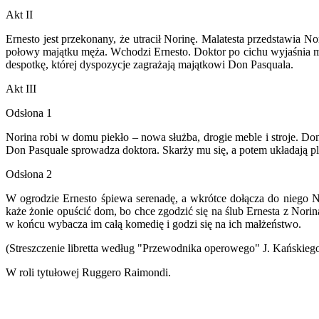
Akt II
Ernesto jest przekonany, że utracił Norinę. Malatesta przedstawia N
połowy majątku męża. Wchodzi Ernesto. Doktor po cichu wyjaśnia mu
despotkę, której dyspozycje zagrażają majątkowi Don Pasquala.
Akt III
Odsłona 1
Norina robi w domu piekło – nowa służba, drogie meble i stroje. Do
Don Pasquale sprowadza doktora. Skarży mu się, a potem układają 
Odsłona 2
W ogrodzie Ernesto śpiewa serenadę, a wkrótce dołącza do niego 
każe żonie opuścić dom, bo chce zgodzić się na ślub Ernesta z Norin
w końcu wybacza im całą komedię i godzi się na ich małżeństwo.
(Streszczenie libretta według "Przewodnika operowego" J. Kańskieg
W roli tytułowej Ruggero Raimondi.