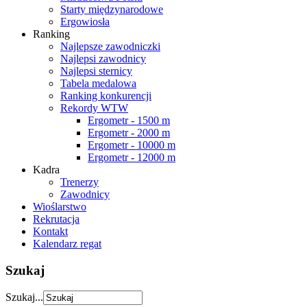
Starty międzynarodowe
Ergowiosła
Ranking
Najlepsze zawodniczki
Najlepsi zawodnicy
Najlepsi sternicy
Tabela medalowa
Ranking konkurencji
Rekordy WTW
Ergometr - 1500 m
Ergometr - 2000 m
Ergometr - 10000 m
Ergometr - 12000 m
Kadra
Trenerzy
Zawodnicy
Wioślarstwo
Rekrutacja
Kontakt
Kalendarz regat
Szukaj
Szukaj...