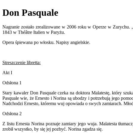
Don Pasquale
Nagranie zostało zrealizowane w 2006 roku w Operze w Zurychu. 
1843 w Théâtre Italien w Paryżu.
Opera śpiewana po włosku. Napisy angielskie.
Streszczenie libretta:­
Akt I
Odsłona 1
Stary kawaler Don Pasquale czeka na doktora Malatestę, który szu
Pasquale wie, że Ernesto i Norina są ubodzy i potrzebują jego pomo
Nadchodzi Ernesto, któremu wuj opowiada o swych zamiarach. Młodz
Odsłona 2
Z listu Ernesta Norina poznaje zamiary jego wuja. Malatesta tłumac
zrobił wszystko, by się jej pozbyć. Norina zgadza się.