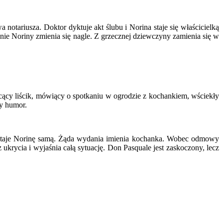
notariusza. Doktor dyktuje akt ślubu i Norina staje się właścicielką
ie Noriny zmienia się nagle. Z grzecznej dziewczyny zamienia się w
hcący liścik, mówiący o spotkaniu w ogrodzie z kochankiem, wściekły
y humor.
zastaje Norinę samą. Żąda wydania imienia kochanka. Wobec odmowy
ukrycia i wyjaśnia całą sytuację. Don Pasquale jest zaskoczony, lecz