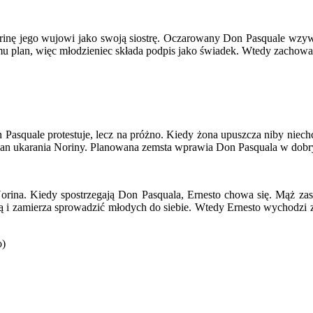
orinę jego wujowi jako swoją siostrę. Oczarowany Don Pasquale wzywa 
 plan, więc młodzieniec składa podpis jako świadek. Wtedy zachowan
n Pasquale protestuje, lecz na próżno. Kiedy żona upuszcza niby niec
plan ukarania Noriny. Planowana zemsta wprawia Don Pasquala w dobr
Norina. Kiedy spostrzegają Don Pasquala, Ernesto chowa się. Mąż 
ą i zamierza sprowadzić młodych do siebie. Wtedy Ernesto wychodzi z 
o)