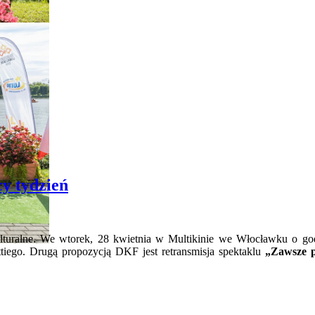
y tydzień
turalne.
We wtorek, 28 kwietnia w Multikinie we Włocławku o godz
iego. Drugą propozycją DKF jest retransmisja spektaklu
„Zawsze p