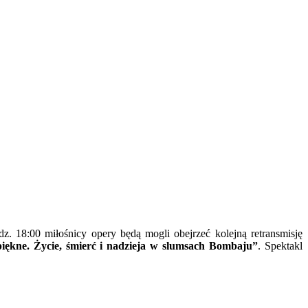
. 18:00 miłośnicy opery będą mogli obejrzeć kolejną retransmisję
iękne. Życie, śmierć i nadzieja w slumsach Bombaju”
. Spektakl