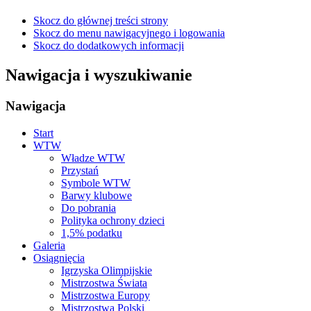
Skocz do głównej treści strony
Skocz do menu nawigacyjnego i logowania
Skocz do dodatkowych informacji
Nawigacja i wyszukiwanie
Nawigacja
Start
WTW
Władze WTW
Przystań
Symbole WTW
Barwy klubowe
Do pobrania
Polityka ochrony dzieci
1,5% podatku
Galeria
Osiągnięcia
Igrzyska Olimpijskie
Mistrzostwa Świata
Mistrzostwa Europy
Mistrzostwa Polski