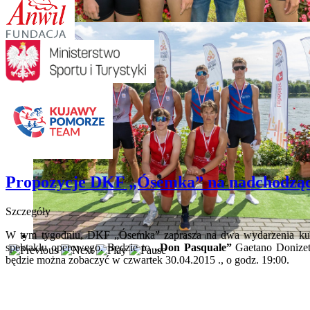
Propozycje DKF „Ósemka” na nadchodząc
Szczegóły
W tym tygodniu, DKF
„
Ósemka
”
zaprasza na dwa wydarzenia kul
spektaklu operowego. Będzie to
„Don Pasquale”
Gaetano Donizett
będzie można zobaczyć w czwartek 30.04.2015 ., o godz. 19:00.