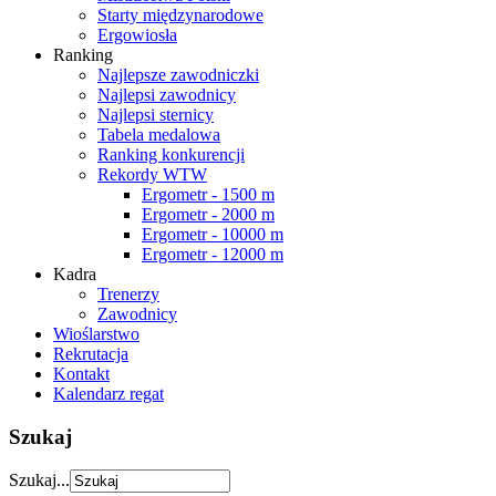
Starty międzynarodowe
Ergowiosła
Ranking
Najlepsze zawodniczki
Najlepsi zawodnicy
Najlepsi sternicy
Tabela medalowa
Ranking konkurencji
Rekordy WTW
Ergometr - 1500 m
Ergometr - 2000 m
Ergometr - 10000 m
Ergometr - 12000 m
Kadra
Trenerzy
Zawodnicy
Wioślarstwo
Rekrutacja
Kontakt
Kalendarz regat
Szukaj
Szukaj...