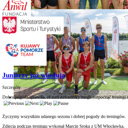
Juniorzy już wiosłują
Szczegóły
Dobra pogoda sprawiła, że nasi zawodnicy mogli rozpocząć treningi n
Życzymy wszystkim udanego sezonu i dobrej pogody do treningów.
Zdjęcia podczas treningu wykonał Marcin Sroka z UM Włocławka.