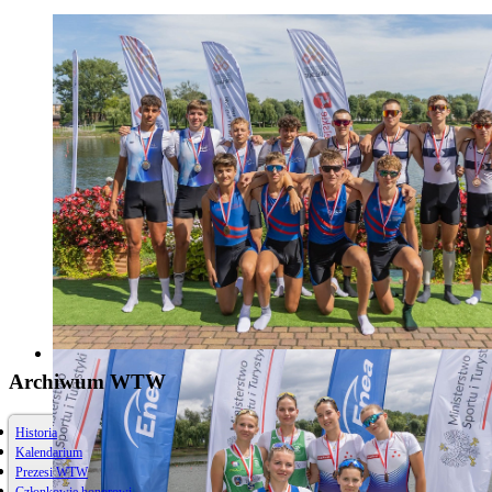
Archiwum WTW
Historia
Kalendarium
Prezesi WTW
Członkowie honorowi