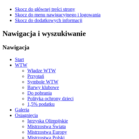
Skocz do głównej treści strony
Skocz do menu nawigacyjnego i logowania
Skocz do dodatkowych informacji
Nawigacja i wyszukiwanie
Nawigacja
Start
WTW
Władze WTW
Przystań
Symbole WTW
Barwy klubowe
Do pobrania
Polityka ochrony dzieci
1,5% podatku
Galeria
Osiągnięcia
Igrzyska Olimpijskie
Mistrzostwa Świata
Mistrzostwa Europy
Mistrzostwa Polski