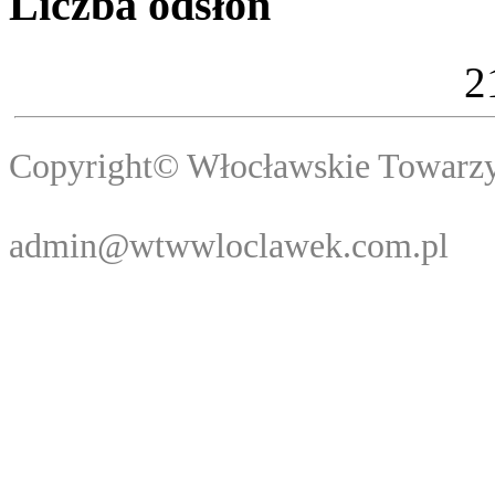
Liczba odsłon
2
Copyright© Włocławski
Webma
admin@wtwwloclawek.com.pl